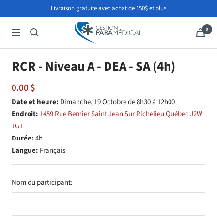
Passer
Livraison gratuite avec achat de 150$ et plus
au
Gestion
contenu
0
Navigation
Paramédical
RCR - Niveau A - DEA - SA (4h)
Prix
0.00 $
de
Date et heure:
Dimanche, 19 Octobre
de 8h30 à 12h00
Endroit:
1459 Rue Bernier Saint Jean Sur Richelieu Québec J2W
vente
1G1
Durée:
4h
Langue:
Français
Nom du participant: